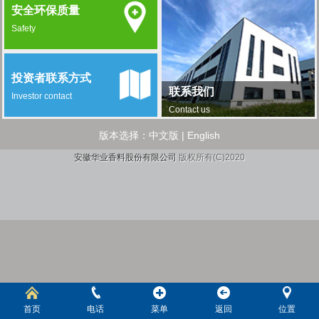
安全环保质量
Safety
投资者联系方式
联系我们
Investor contact
Contact us
版本选择：
中文版
|
English
安徽华业香料股份有限公司
版权所有(C)2020
首页
电话
菜单
返回
位置