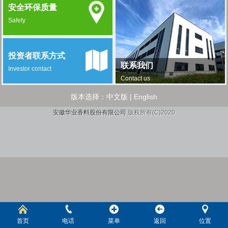
安全环保质量
Safety
投资者联系方式
联系我们
Investor contact
Contact us
版本选择：
中文版
|
English
安徽华业香料股份有限公司
版权所有(C)2020
首页
电话
菜单
返回
位置